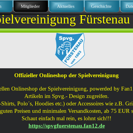
n
Mitglieder
Aktuelles
Geschichte
Dat
ielvereinigung Fürstenau 
Offizieller Onlineshop der Spielvereinigung
ellen Onlineshop der Spielvereinigung, powerded by Fan12
Artikeln im Spvg.- Design zugreifen.
Shirts, Polo´s, Hoodies etc.) oder A
ccessoires wie z.B. Gr
guten Preisen und minimalen Versandkosten, ab 75 EUR s
Schaut einfach mal rein, es lohnt sich!!!
https://spvgfuerstenau.fan12.de