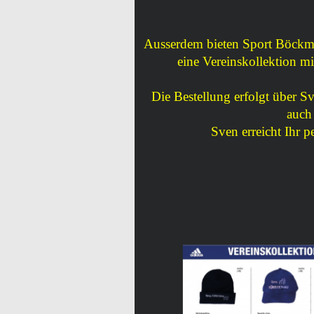
Ausserdem bieten Sport Böckm
eine Vereinskollektion 
Die Bestellung erfolgt über 
auch 
Sven erreicht Ihr p