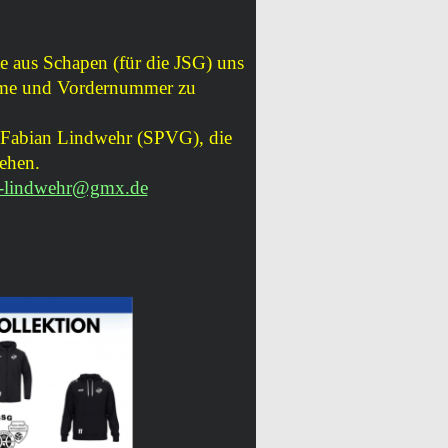
aus Schapen (für die JSG) uns
name und Vordernummer zu
r Fabian Lindwehr (SPVG), die
tehen.
n-lindwehr@gmx.de