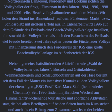
Nordseeinseln Langeoog, Norderney und Borkum richten die
Volleyballer der Spvg. Fürstenau in den Jahren 1994, 1996, 1998
und 2001 selbst Beachvolleyballturniere nach dem Motto „Wir
holen den Strand ins Binnenland“ auf dem Fürstenauer Markt- bzw.,
Schlossplatz mit großem Erfolg aus. In Eigenarbeit wird 1996 auf
dem Gelände des Freibads eine Beach-Volleyball-Anlage installiert,
die sowohl den Volleyballern als auch den Besuchern des Freibads
viel Freude bereitet. zwei Jahre später bauen die Fürstenauer Volleys
mit Finanzierung durch den Förderkreis der IGS eine große
Beachvolleyballanlage im Außenbereich der IGS.
Neben gemeinschaftsfördernden Aktivitäten wie „Wahl des
Volleyballer des Jahres“, Bosseln und Grünkohlessen,
Weihnachtskegeln und Schlauchbootfahrten auf der Hase besteht
seit dem Fall der Mauer ein intensiver Kontakt zu den Volleyballern
der ehemaligen „BSG Post“ Karl-Marx-Stadt (heute wieder
Chemnitz). Seit 1990 finden im jährlichen Wechsel am
Himmelfahrtswochenende touristische und sportliche Aktivitäten
statt, die bei allen Beteiligten auf beiden Seiten hoch im Kurs stehen
und auch als ein Beitrag zum Zusammenwachsen der beiden