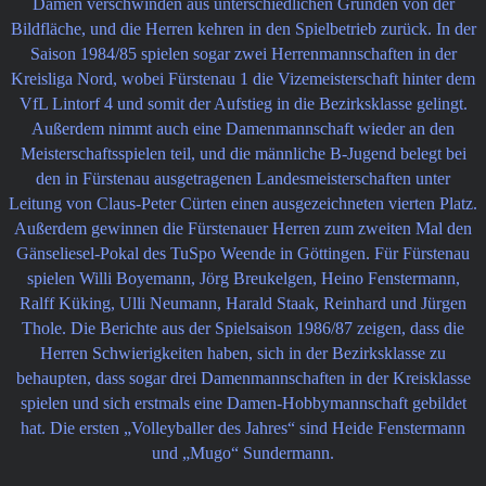
Damen verschwinden aus unterschiedlichen Gründen von der
Bildfläche, und die Herren kehren in den Spielbetrieb zurück. In der
Saison 1984/85 spielen sogar zwei Herrenmannschaften in der
Kreisliga Nord, wobei Fürstenau 1 die Vizemeisterschaft hinter dem
VfL Lintorf 4 und somit der Aufstieg in die Bezirksklasse gelingt.
Außerdem nimmt auch eine Damenmannschaft wieder an den
Meisterschaftsspielen teil, und die männliche B-Jugend belegt bei
den in Fürstenau ausgetragenen Landesmeisterschaften unter
Leitung von Claus-Peter Cürten einen ausgezeichneten vierten Platz.
Außerdem gewinnen die Fürstenauer Herren zum zweiten Mal den
Gänseliesel-Pokal des TuSpo Weende in Göttingen. Für Fürstenau
spielen Willi Boyemann, Jörg Breukelgen, Heino Fenstermann,
Ralff Küking, Ulli Neumann, Harald Staak, Reinhard und Jürgen
Thole. Die Berichte aus der Spielsaison 1986/87 zeigen, dass die
Herren Schwierigkeiten haben, sich in der Bezirksklasse zu
behaupten, dass sogar drei Damenmannschaften in der Kreisklasse
spielen und sich erstmals eine Damen-Hobbymannschaft gebildet
hat. Die ersten „Volleyballer des Jahres“ sind Heide Fenstermann
und „Mugo“ Sundermann.