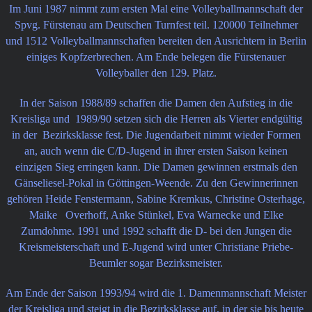
Im Juni 1987 nimmt zum ersten Mal eine Volleyballmannschaft der
Spvg. Fürstenau am Deutschen Turnfest teil. 120000 Teilnehmer
und 1512 Volleyballmannschaften bereiten den Ausrichtern in Berlin
einiges Kopfzerbrechen. Am Ende belegen die Fürstenauer
Volleyballer den 129. Platz.
In der Saison 1988/89 schaffen die Damen den Aufstieg in die
Kreisliga und 1989/90 setzen sich die Herren als Vierter endgültig
in der Bezirksklasse fest. Die Jugendarbeit nimmt wieder Formen
an, auch wenn die C/D-Jugend in ihrer ersten Saison keinen
einzigen Sieg erringen kann. Die Damen gewinnen erstmals den
Gänseliesel-Pokal in Göttingen-Weende. Zu den Gewinnerinnen
gehören Heide Fenstermann, Sabine Kremkus, Christine Osterhage,
Maike Overhoff, Anke Stünkel, Eva Warnecke und Elke
Zumdohme. 1991 und 1992 schafft die D- bei den Jungen die
Kreismeisterschaft und E-Jugend wird unter Christiane Priebe-
Beumler sogar Bezirksmeister.
Am Ende der Saison 1993/94 wird die 1. Damenmannschaft Meister
der Kreisliga und steigt in die Bezirksklasse auf, in der sie bis heute